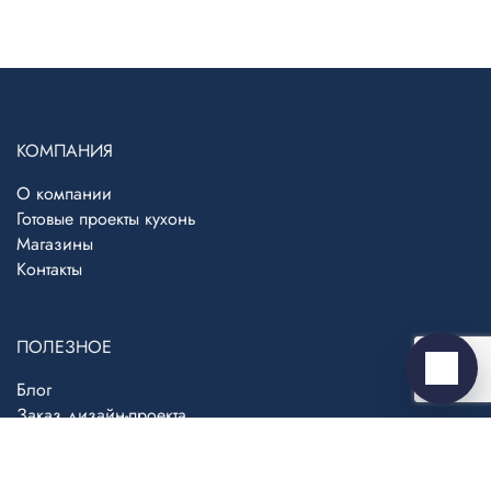
Telegram
›
Ответим в Telegram
КОМПАНИЯ
О компании
MAX
›
Готовые проекты кухонь
Ответим в MAX
Магазины
Контакты
ВКонтакте
›
Ответим во ВКонтакте
ПОЛЕЗНОЕ
Написать
Блог
Заказ дизайн-проекта
Партнерская программа
Написать директору