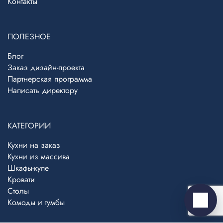
Контакты
ПОЛЕЗНОЕ
Блог
Заказ дизайн-проекта
Партнерская программа
Telegram
›
Написать директору
Ответим в Telegram
КАТЕГОРИИ
MAX
›
Ответим в MAX
Кухни на заказ
Кухни из массива
ВКонтакте
›
Шкафы-купе
Ответим во ВКонтакте
Кровати
Столы
Комоды и тумбы
Написать