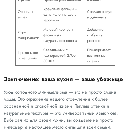
Кремовые фасады +
Основа +
Создает фокус
одна колонна цвета
акцент
и динамику
терракота
Матовый корпус +
Добавляет
Игра с
фасады из
глубину и
материалами
натурального шпона
роскошь
Светильники с
Подчеркивает
Правильное
температурой 2700–
все теплые
освещение
3000K
оттенки
Заключение: ваша кухня — ваше убежище
Уход холодного минимализма — это не просто смена
моды. Это отражение нашего стремления к более
осознанной и спокойной жизни. Теплые оттенки и
натуральные текстуры — это универсальный язык уюта.
Выбирая их для своей кухни, вы создаете не просто
интерьер, а настоящее место силы для всей семьи.