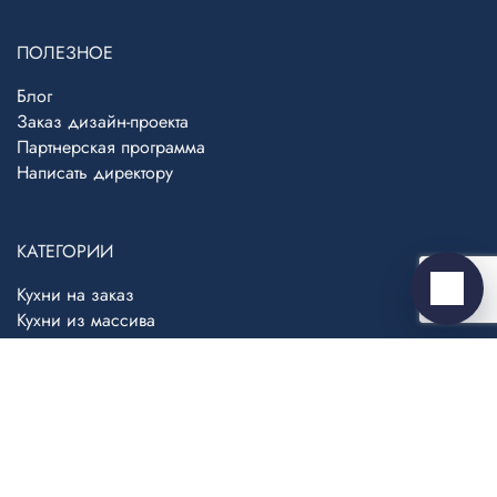
Telegram
›
ПОЛЕЗНОЕ
Ответим в Telegram
Блог
Заказ дизайн-проекта
MAX
›
Ответим в MAX
Партнерская программа
Написать директору
ВКонтакте
›
Ответим во ВКонтакте
КАТЕГОРИИ
Кухни на заказ
Написать
Кухни из массива
Шкафы-купе
Кровати
Столы
Комоды и тумбы