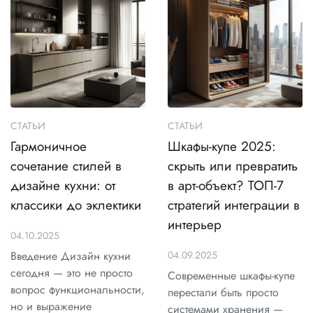
СТАТЬИ
СТАТЬИ
Гармоничное
Шкафы-купе 2025:
сочетание стилей в
скрыть или превратить
дизайне кухни: от
в арт-объект? ТОП-7
классики до эклектики
стратегий интеграции в
интерьер
04.10.2025
Введение Дизайн кухни
04.09.2025
сегодня — это не просто
Современные шкафы-купе
вопрос функциональности,
перестали быть просто
но и выражение
системами хранения —