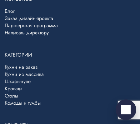
Блог
Заказ дизайн-проекта
Партнерская программа
Написать директору
Telegram
›
Ответим в Telegram
КАТЕГОРИИ
MAX
›
Кухни на заказ
Ответим в MAX
Кухни из массива
Шкафы-купе
ВКонтакте
›
Кровати
Ответим во ВКонтакте
Столы
Комоды и тумбы
Написать
КОНТАКТЫ
8 (800) 555-13-64