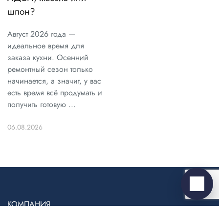
шпон?
Август 2026 года —
идеальное время для
заказа кухни. Осенний
ремонтный сезон только
Telegram
›
начинается, а значит, у вас
Ответим в Telegram
есть время всё продумать и
получить готовую ...
MAX
›
Ответим в MAX
06.08.2026
ВКонтакте
›
Ответим во ВКонтакте
Написать
КОМПАНИЯ