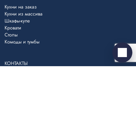
Кухни на заказ
MAX
›
Ответим в MAX
Кухни из массива
Шкафы-купе
Кровати
ВКонтакте
›
Столы
Ответим во ВКонтакте
Комоды и тумбы
Написать
КОНТАКТЫ
8 (800) 555-13-64
sklad@zov-mebel.ru
Обратный звонок
Цены на сайте указаны справочно. Для уточнения цены
обращайтесь в салоны продаж.