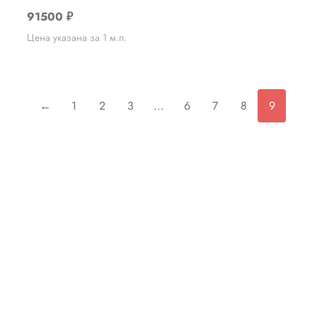
91500
₽
Цена указана за 1 м.п.
←
1
2
3
…
6
7
8
9