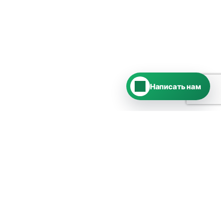
MAX
›
Ответим в MAX
ВКонтакте
›
Ответим во ВКонтакте
Написать нам
КОНТАКТЫ
8 (800) 555-13-64
sklad@zov-mebel.ru
Обратный звонок