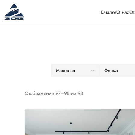
Каталог
О нас
От
Сортировка:
Отображение 97–98 из 98
самые
недавние