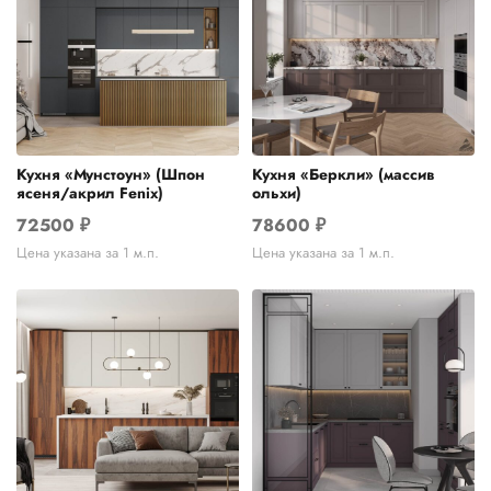
Кухня «Мунстоун» (Шпон
Кухня «Беркли» (массив
ясеня/акрил Fenix)
ольхи)
72500
₽
78600
₽
Цена указана за 1 м.п.
Цена указана за 1 м.п.