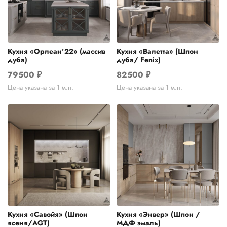
Кухня «Орлеан’22» (массив
Кухня «Валетта» (Шпон
дуба)
дуба/ Fenix)
79500
₽
82500
₽
Цена указана за 1 м.п.
Цена указана за 1 м.п.
Кухня «Савойя» (Шпон
Кухня «Энвер» (Шпон /
ясеня/AGT)
МДФ эмаль)