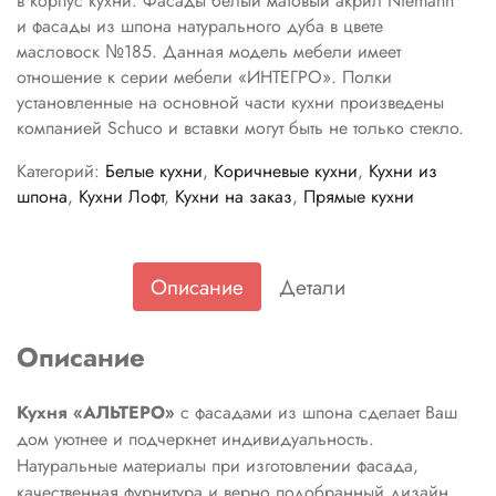
в корпус кухни. Фасады белый матовый акрил Niemann
и фасады из шпона натурального дуба в цвете
масловоск №185. Данная модель мебели имеет
отношение к серии мебели «ИНТЕГРО». Полки
установленные на основной части кухни произведены
компанией Schuco и вставки могут быть не только стекло.
Категорий:
Белые кухни
,
Коричневые кухни
,
Кухни из
шпона
,
Кухни Лофт
,
Кухни на заказ
,
Прямые кухни
Описание
Детали
Описание
Кухня «АЛЬТЕРО»
с фасадами из шпона сделает Ваш
дом уютнее и подчеркнет индивидуальность.
Натуральные материалы при изготовлении фасада,
качественная фурнитура и верно подобранный дизайн,