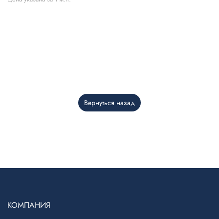
Вернуться назад
Telegram
›
Ответим в Telegram
MAX
›
Ответим в MAX
КОМПАНИЯ
ВКонтакте
›
Ответим во ВКонтакте