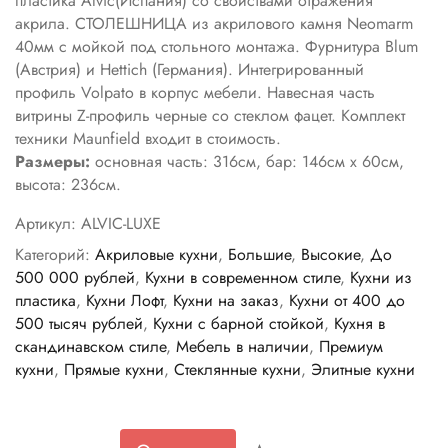
пластика Alvic(Испания) со свойствами отражения
акрила. СТОЛЕШНИЦА из акрилового камня Neomarm
40мм с мойкой под стольного монтажа. Фурнитура Blum
(Австрия) и Hettich (Германия). Интегрированный
профиль Volpato в корпус мебели. Навесная часть
витрины Z-профиль черные со стеклом фацет. Комплект
техники Maunfield входит в стоимость.
Размеры:
основная часть: 316см, бар: 146см х 60см,
высота: 236см.
Артикул:
ALVIC-LUXE
Категорий:
Акриловые кухни
,
Большие
,
Высокие
,
До
500 000 рублей
,
Кухни в современном стиле
,
Кухни из
пластика
,
Кухни Лофт
,
Кухни на заказ
,
Кухни от 400 до
500 тысяч рублей
,
Кухни с барной стойкой
,
Кухня в
скандинавском стиле
,
Мебель в наличии
,
Премиум
кухни
,
Прямые кухни
,
Стеклянные кухни
,
Элитные кухни