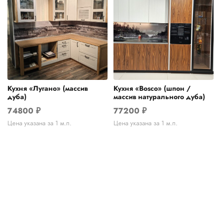
Кухня «Лугано» (массив
Кухня «Bosco» (шпон /
дуба)
массив натурального дуба)
74800
₽
77200
₽
Цена указана за 1 м.п.
Цена указана за 1 м.п.