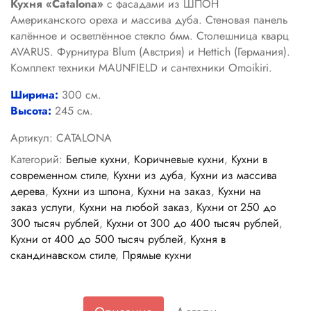
Кухня «Catalona»
с фасадами из ШПОН
Американского ореха и массива дуба. Стеновая панель
калённое и осветлённое стекло 6мм. Столешница кварц
AVARUS. Фурнитура Blum (Австрия) и Hettich (Германия).
Комплект техники MAUNFIELD и сантехники Omoikiri.
Ширина:
300 см.
Высота:
245 см.
Артикул:
CATALONA
Категорий:
Белые кухни
,
Коричневые кухни
,
Кухни в
современном стиле
,
Кухни из дуба
,
Кухни из массива
дерева
,
Кухни из шпона
,
Кухни на заказ
,
Кухни на
заказ услуги
,
Кухни на любой заказ
,
Кухни от 250 до
300 тысяч рублей
,
Кухни от 300 до 400 тысяч рублей
,
Кухни от 400 до 500 тысяч рублей
,
Кухня в
скандинавском стиле
,
Прямые кухни