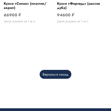
Кухня «Сепиа» (пластик/
Кухня «Фортвуд» (массив
акрил)
дуба)
66900
₽
94600
₽
Цена указана за 1 м.п.
Цена указана за 1 м.п.
Вернуться назад
Telegram
›
Ответим в Telegram
MAX
›
Ответим в MAX