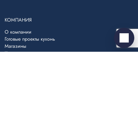
ВКонтакте
›
КОМПАНИЯ
Ответим во ВКонтакте
О компании
Готовые проекты кухонь
Написать
Магазины
Контакты
ПОЛЕЗНОЕ
Блог
Заказ дизайн-проекта
Партнерская программа
Написать директору
КАТЕГОРИИ