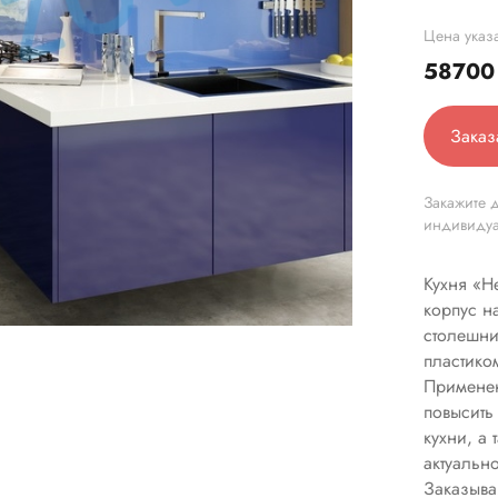
Цена указа
5870
Заказ
Закажите д
индивиду
Кухня «H
корпус н
столешни
пластико
Применен
повысить
кухни, а
актуальн
Заказыва