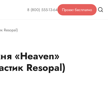
8 (800) 555-13-64
Проект бесплатно
к Resopal)
хня «Heaven»
астик Resopal)