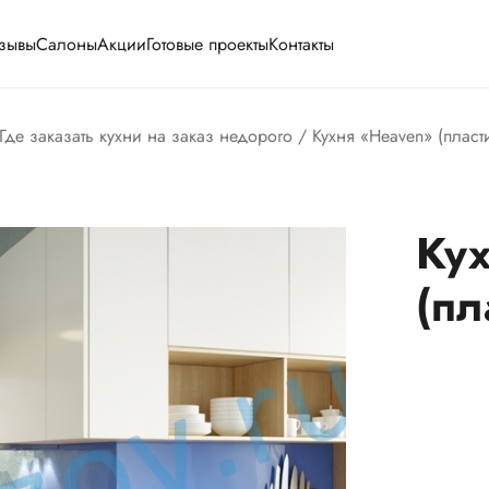
зывы
Салоны
Акции
Готовые проекты
Контакты
Где заказать кухни на заказ недорого
/ Кухня «Heaven» (пласти
Ку
(пл