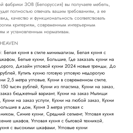
й фабрики ЗОВ (Белоруссия) вы получаете мебель,
будет полностью отвечать вашим требованиям, а ее
вид, качество и функциональность соответствовать
рогим критериям, современным интерьерным
ям и установленным нормативам.
HEAVEN
й:
Белая кухня в стиле минимализм
,
Белая кухня с
шкафом
,
Белые кухни
,
Большие
,
Где заказать кухни на
дорого
,
Дизайн угловой кухни 2024 новые тренды
,
До
 рублей
,
Купить кухню готовую угловую недорогую
хни 2,5 метра угловые
,
Кухни в современном стиле
,
 150 тысяч рублей
,
Кухни из пластика
,
Кухни на заказ
,
 заказ бюджетный вариант
,
Кухни на заказ Мытищи
,
Кухни на заказ услуги
,
Кухни на любой заказ
,
Кухни
большие в дом
,
Кухня 3 метра угловая с
ьником
,
Синие кухни
,
Средний сегмент
,
Угловая кухня
жение шкафов
,
Угловая кухня с бытовой техникой
,
кухня с высокими шкафами
,
Угловые кухни