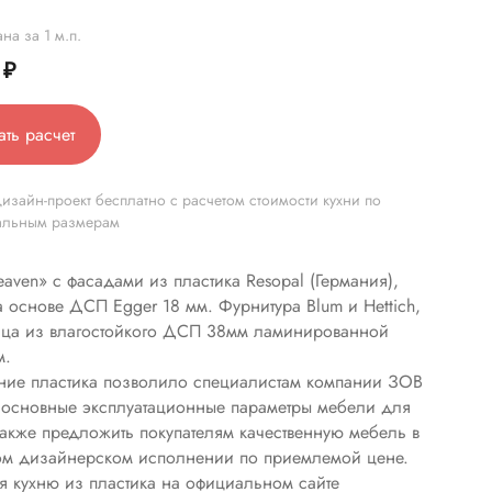
на за 1 м.п.
0
₽
ать расчет
изайн-проект бесплатно с расчетом стоимости кухни по
альным размерам
eaven» с фасадами из пластика Resopal (Германия),
а основе ДСП Egger 18 мм. Фурнитура Blum и Hettich,
ца из влагостойкого ДСП 38мм ламинированной
м.
ие пластика позволило специалистам компании ЗОВ
 основные эксплуатационные параметры мебели для
 также предложить покупателям качественную мебель в
ом дизайнерском исполнении по приемлемой цене.
я кухню из пластика на официальном сайте