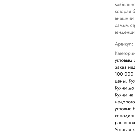
мебельно
которая 
внешний 
самым ст
тенденци
Артикул:
Категори
угловым 
заказ не
100 000
цены
,
Ку
Кухни до
Кухни на
недорого
угловые 
холодил
располо
Угловая 