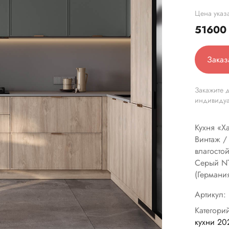
Цена указа
5160
Заказ
Закажите д
индивиду
Кухня «Х
Винтаж 
влагосто
Серый NT
(Германия
Артикул:
Категори
кухни 20