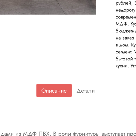
рублей
,
недорог
современ
МДФ
,
Ку
бюджетны
на заказ 
в дом
,
Ку
сегмент
,
бытовой 
кухни
,
Уг
Описание
Детали
дами из МДФ ПВХ. В роли фурнитуры выступает про