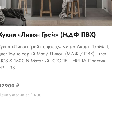
Кухня «Ливон Грей» (МДФ ПВХ)
Кухня «Ливон Грей» с фасадами из Акрил TopMatt,
цвет Темно-серый Мат / Ливон (МДФ / ПВХ), цвет
NCS S 1500-N Матовый. СТОЛЕШНИЦА Пластик
HPL, 38...
52900
₽
Цена указана за 1 м.п.