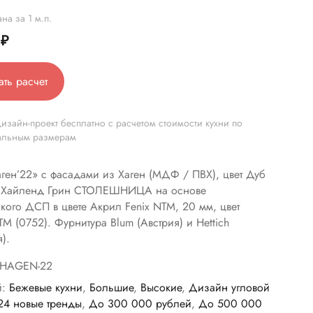
на за 1 м.п.
0
₽
ать расчет
изайн-проект бесплатно с расчетом стоимости кухни по
альным размерам
аген’22» с фасадами из Хаген (МДФ / ПВХ), цвет Дуб
/ Хайленд Грин СТОЛЕШНИЦА на основе
йкого ДСП в цвете Акрил Fenix NTM, 20 мм, цвет
M (0752). Фурнитура Blum (Австрия) и Hettich
).
HAGEN-22
й:
Бежевые кухни
,
Большие
,
Высокие
,
Дизайн угловой
24 новые тренды
,
До 300 000 рублей
,
До 500 000