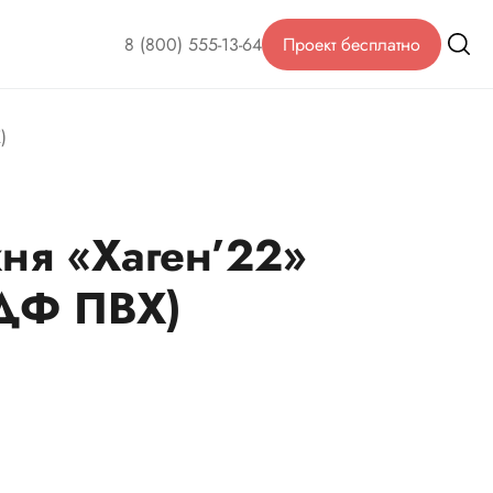
8 (800) 555-13-64
Проект бесплатно
)
ня «Хаген’22»
ДФ ПВХ)