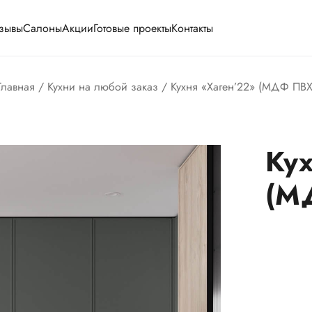
зывы
Салоны
Акции
Готовые проекты
Контакты
Главная
/
Кухни на любой заказ
/ Кухня «Хаген’22» (МДФ ПВХ
Кух
(М