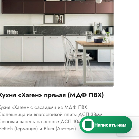
Telegram
›
Ответим в Telegram
MAX
›
Ответим в MAX
Кухня «Хаген» прямая (МДФ ПВХ)
ВКонтакте
›
Ответим во ВКонтакте
Кухня «Хаген» с фасадами из МДФ ПВХ.
Столешница из влагостойкой плиты ДСП 38мм.
Стеновая панель на основе ДСП 10мм. Фурнитура
Написать нам
Hettich (Германия) и Blum (Австрия)....