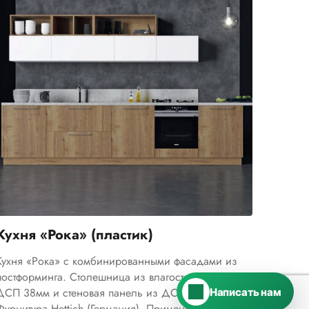
Telegram
›
Ответим в Telegram
MAX
›
Ответим в MAX
Кухня «Рока» (пластик)
ВКонтакте
›
Ответим во ВКонтакте
Кухня «Рока» с комбинированными фасадами из
постформинга. Столешница из влагостойкой плиты
ДСП 38мм и стеновая панель из ДСП 10мм.
Написать нам
Фурнитура Hettich (Германия). Применение