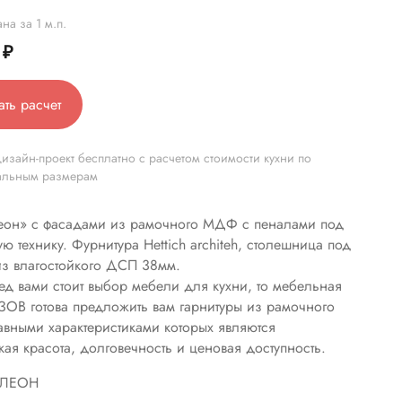
на за 1 м.п.
0
₽
ать расчет
изайн-проект бесплатно с расчетом стоимости кухни по
альным размерам
еон» с фасадами из рамочного МДФ с пеналами под
ю технику. Фурнитура Hettich architeh, столешница под
з влагостойкого ДСП 38мм.
ед вами стоит выбор мебели для кухни, то мебельная
ЗОВ готова предложить вам гарнитуры из рамочного
вными характеристиками которых являются
кая красота, долговечность и ценовая доступность.
ЛЕОН