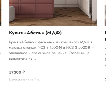
Кухня «Абель» (МДФ)
Кухня «Абель» с фасадами из крашеного МДФ в
матовых оттенках NCS S 1500-N и NCS S 5020-R —
а
элегантное и практичное решение. Столешница
выполнена из...
57300
₽
Цена указана за 1 м.п.