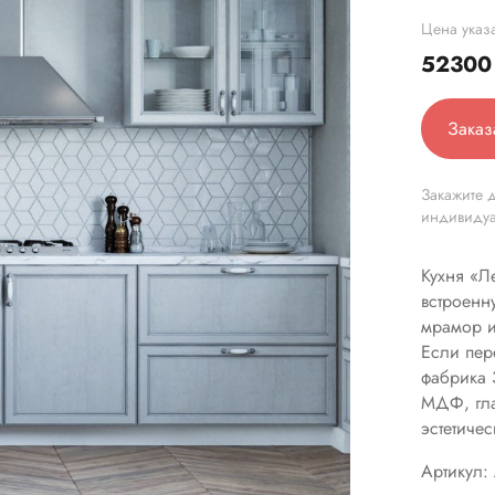
Цена указа
5230
Заказ
Закажите д
индивиду
Кухня «Л
встроенну
мрамор и
Если пер
фабрика 
МДФ, гла
эстетичес
Артикул: