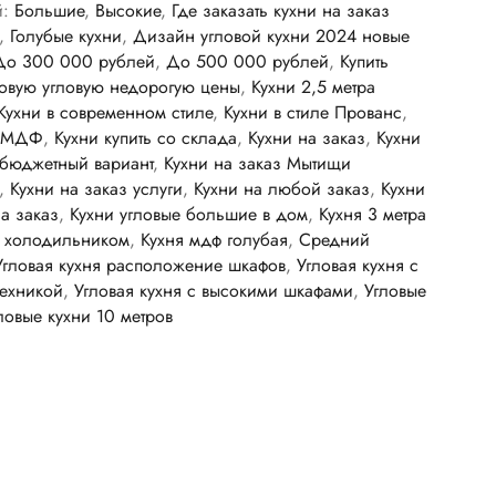
й:
Большие
,
Высокие
,
Где заказать кухни на заказ
,
Голубые кухни
,
Дизайн угловой кухни 2024 новые
До 300 000 рублей
,
До 500 000 рублей
,
Купить
товую угловую недорогую цены
,
Кухни 2,5 метра
Кухни в современном стиле
,
Кухни в стиле Прованс
,
з МДФ
,
Кухни купить со склада
,
Кухни на заказ
,
Кухни
 бюджетный вариант
,
Кухни на заказ Мытищи
,
Кухни на заказ услуги
,
Кухни на любой заказ
,
Кухни
на заказ
,
Кухни угловые большие в дом
,
Кухня 3 метра
с холодильником
,
Кухня мдф голубая
,
Средний
Угловая кухня расположение шкафов
,
Угловая кухня с
техникой
,
Угловая кухня с высокими шкафами
,
Угловые
ловые кухни 10 метров