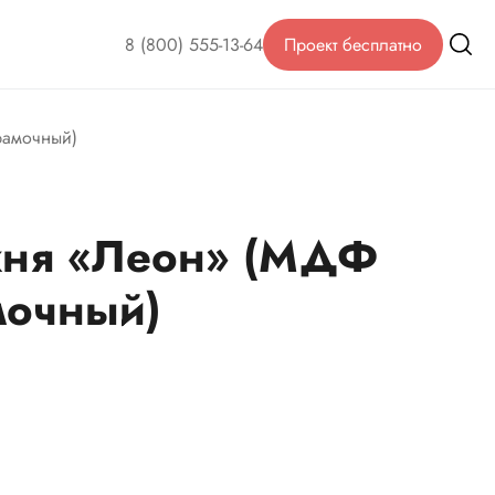
8 (800) 555-13-64
Проект бесплатно
рамочный)
хня «Леон» (МДФ
мочный)