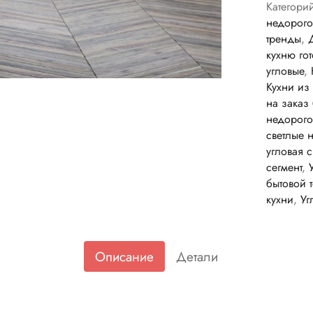
Категори
недорого
тренды
,
кухню го
угловые
,
Кухни и
на заказ
недорого
светлые 
угловая 
сегмент
,
бытовой 
кухни
,
Уг
Описание
Детали