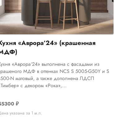
Кухня «Аврора‘24» (крашенная
МДФ)
Кухня «Аврора‘24» выполнена с фасадами из
крашеного МДФ в оттенках NCS S 5005-G50Y и S
1500-N матовый, а также дополнена ЛДСП
«Тимбер» с декором «Рока»,...
55300
₽
Цена указана за 1 м.п.