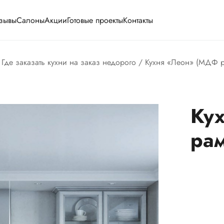
зывы
Салоны
Акции
Готовые проекты
Контакты
/
Где заказать кухни на заказ недорого
/ Кухня «Леон» (МДФ 
Ку
ра