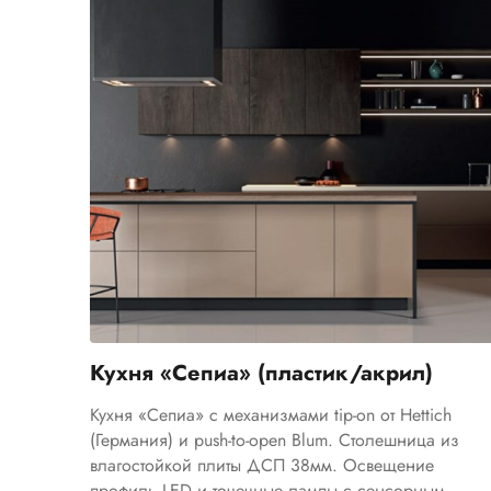
Кухня «Сепиа» (пластик/акрил)
Кухня «Сепиа» с механизмами tip-on от Hettich
(Германия) и push-to-open Blum. Столешница из
влагостойкой плиты ДСП 38мм. Освещение
профиль LED и точечные лампы с сенсорным...