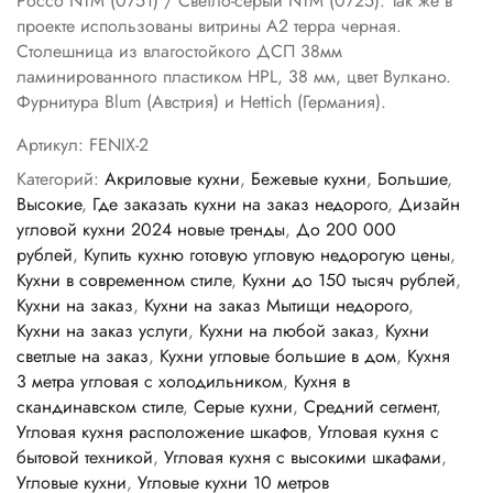
Россо NTM (0751) / Светло-серый NTM (0725). Так же в
проекте использованы витрины A2 терра черная.
Столешница из влагостойкого ДСП 38мм
ламинированного пластиком HPL, 38 мм, цвет Вулкано.
Фурнитура Blum (Австрия) и Hettich (Германия).
Артикул:
FENIX-2
Категорий:
Акриловые кухни
,
Бежевые кухни
,
Большие
,
Высокие
,
Где заказать кухни на заказ недорого
,
Дизайн
угловой кухни 2024 новые тренды
,
До 200 000
рублей
,
Купить кухню готовую угловую недорогую цены
,
Кухни в современном стиле
,
Кухни до 150 тысяч рублей
,
Кухни на заказ
,
Кухни на заказ Мытищи недорого
,
Кухни на заказ услуги
,
Кухни на любой заказ
,
Кухни
светлые на заказ
,
Кухни угловые большие в дом
,
Кухня
3 метра угловая с холодильником
,
Кухня в
скандинавском стиле
,
Серые кухни
,
Средний сегмент
,
Угловая кухня расположение шкафов
,
Угловая кухня с
бытовой техникой
,
Угловая кухня с высокими шкафами
,
Угловые кухни
,
Угловые кухни 10 метров