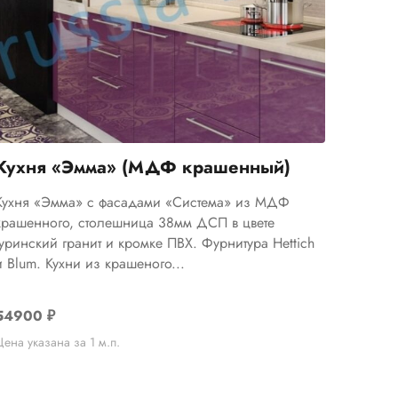
Кухня «Эмма» (МДФ крашенный)
Кухня «Эмма» с фасадами «Система» из МДФ
крашенного, столешница 38мм ДСП в цвете
туринский гранит и кромке ПВХ. Фурнитура Hettich
и Blum. Кухни из крашеного...
54900
₽
Цена указана за 1 м.п.