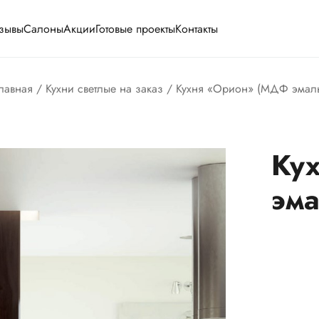
зывы
Салоны
Акции
Готовые проекты
Контакты
лавная
/
Кухни светлые на заказ
/ Кухня «Орион» (МДФ эмал
Ку
эма