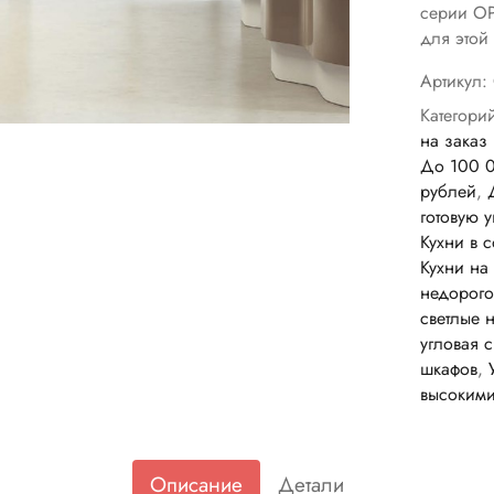
серии ОР
для этой
Артикул:
Категори
на заказ
До 100 
рублей
,
готовую 
Кухни в 
Кухни на
недорого
светлые 
угловая 
шкафов
,
высоким
Описание
Детали