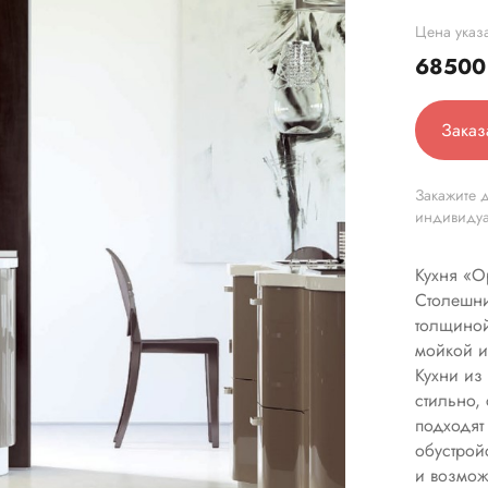
Цена указа
6850
Заказ
Закажите д
индивиду
Кухня «О
Столешни
толщиной
мойкой и
Кухни из
стильно,
подходят
обустрой
и возмож