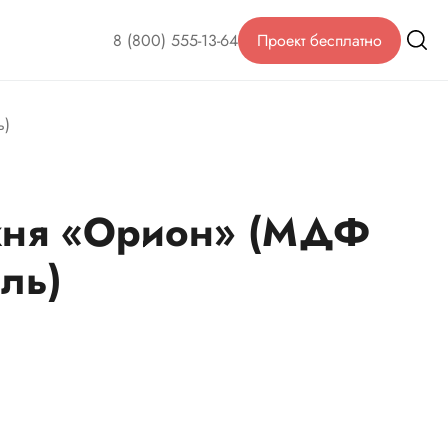
8 (800) 555-13-64
Проект бесплатно
ь)
хня «Орион» (МДФ
ль)