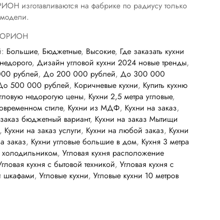
ИОН изготавливаются на фабрике по радиусу только
 модели.
ОРИОН
й:
Большие
,
Бюджетные
,
Высокие
,
Где заказать кухни
 недорого
,
Дизайн угловой кухни 2024 новые тренды
,
000 рублей
,
До 200 000 рублей
,
До 300 000
До 500 000 рублей
,
Коричневые кухни
,
Купить кухню
угловую недорогую цены
,
Кухни 2,5 метра угловые
,
современном стиле
,
Кухни из МДФ
,
Кухни на заказ
,
 заказ бюджетный вариант
,
Кухни на заказ Мытищи
,
Кухни на заказ услуги
,
Кухни на любой заказ
,
Кухни
на заказ
,
Кухни угловые большие в дом
,
Кухня 3 метра
с холодильником
,
Угловая кухня расположение
Угловая кухня с бытовой техникой
,
Угловая кухня с
и шкафами
,
Угловые кухни
,
Угловые кухни 10 метров