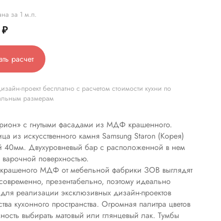
на за 1 м.п.
0
₽
ать расчет
изайн-проект бесплатно с расчетом стоимости кухни по
альным размерам
рион» с гнутыми фасадами из МДФ крашенного.
ца из искусственного камня Samsung Staron (Корея)
 40мм. Двухуровневый бар с расположенной в нем
 варочной поверхностью.
 крашеного МДФ от мебельной фабрики ЗОВ выглядят
 современно, презентабельно, поэтому идеально
 для реализации эксклюзивных дизайн-проектов
ства кухонного пространства. Огромная палитра цветов
ность выбирать матовый или глянцевый лак. Тумбы