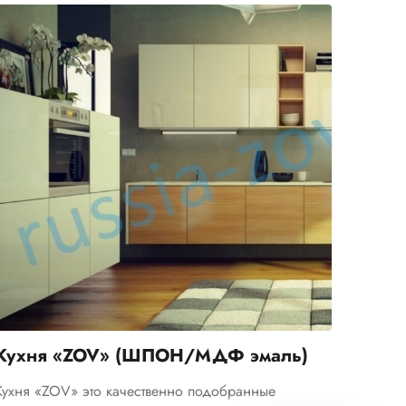
Telegram
›
Ответим в Telegram
MAX
›
Ответим в MAX
Кухня «ZOV» (ШПОН/МДФ эмаль)
ВКонтакте
›
Ответим во ВКонтакте
Кухня «ZOV» это качественно подобранные