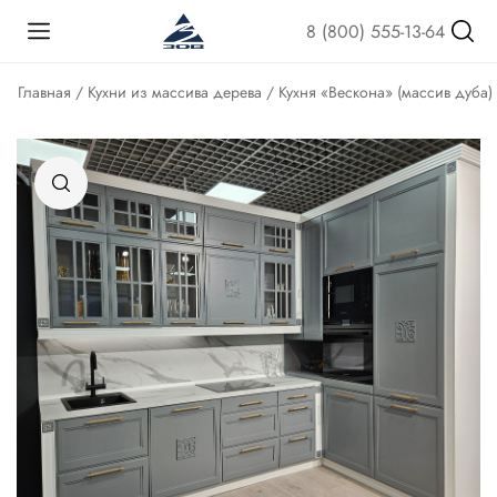
8 (800) 555-13-64
Главная
/
Кухни из массива дерева
/ Кухня «Вескона» (массив дуба)