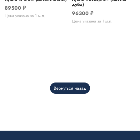
дуба)
89500
₽
96300
₽
Цена указана за 1 м.п.
Цена указана за 1 м.п.
Вернуться назад
Telegram
›
Ответим в Telegram
MAX
›
Ответим в MAX