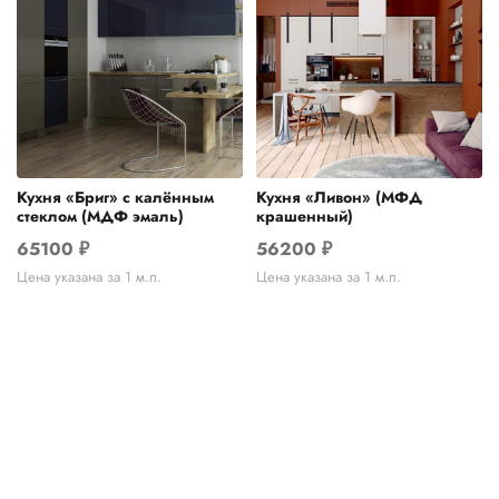
Кухня «Бриг» с калённым
Кухня «Ливон» (МФД
стеклом (МДФ эмаль)
крашенный)
65100
₽
56200
₽
Цена указана за 1 м.п.
Цена указана за 1 м.п.