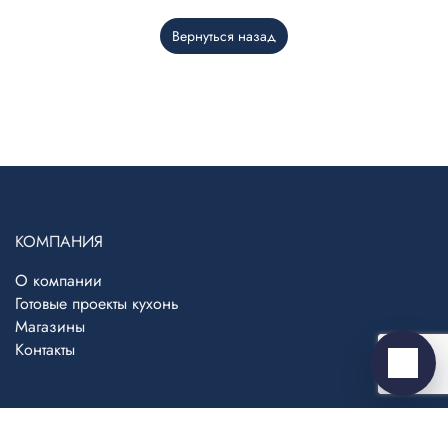
Вернуться назад
Telegram
›
Ответим в Telegram
MAX
›
Ответим в MAX
КОМПАНИЯ
О компании
ВКонтакте
›
Готовые проекты кухонь
Ответим во ВКонтакте
Магазины
Контакты
Написать
ПОЛЕЗНОЕ