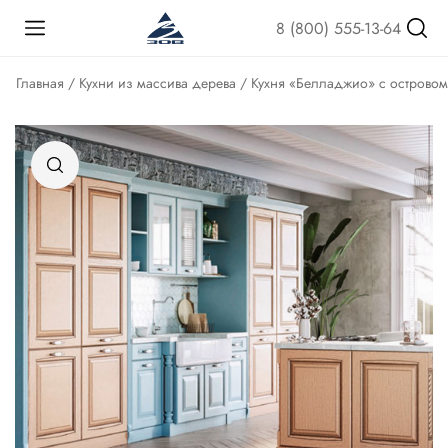
8 (800) 555-13-64
Главная
/
Кухни из массива дерева
/ Кухня «Белладжио» с островом