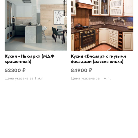
Кухня «Ньюарк» (МДФ
Кухня «Висмар» с гнутыми
крашенный)
фасадами (массив ольхи)
52300
₽
84900
₽
Цена указана за 1 м.п.
Цена указана за 1 м.п.