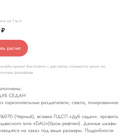
на за 1 м.п.
0
₽
ать расчет
изайн-проект бесплатно с расчетом стоимости кухни по
альным размерам
ыполнены:
 ДУБ СЕДАН
из горизонтальные разделители; стекло, тонированное
№070 (Черный), вставки ЛДСП «Дуб седан», профиль
одвесного типа «DALI»(Хром рефлект). Данные шкафы-
изводятся на заказ под ваши размеры. Подробности