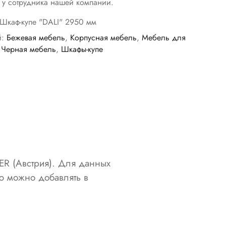
е у сотрудника нашей компании.
Шкаф-купе "DALI" 2950 мм
й:
Бежевая мебель
,
Корпусная мебель
,
Мебель для
,
Черная мебель
,
Шкафы-купе
R (Австрия). Для данных
ю можно добавлять в