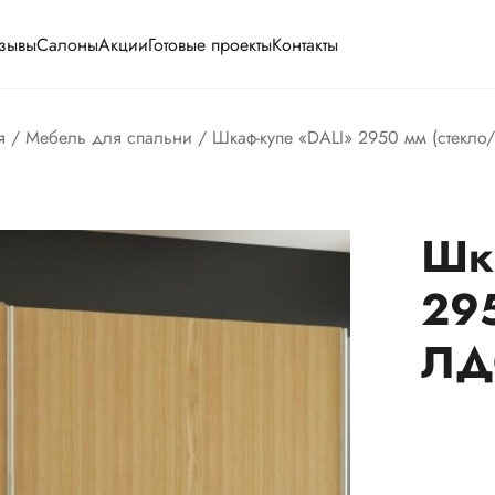
зывы
Салоны
Акции
Готовые проекты
Контакты
я
/
Мебель для спальни
/ Шкаф-купе «DALI» 2950 мм (стекл
Шк
295
ЛД