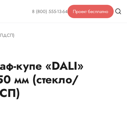
8 (800) 555-13-64
Проект бесплатно
о/ЛДСП)
аф-купе «DALI»
0 мм (стекло/
СП)