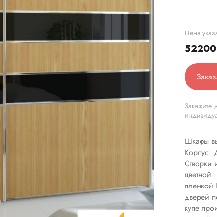
Цена указа
5220
Заказ
Закажите д
индивиду
Шкафы в
Корпус:
Створки 
цветной
пленкой 
дверей п
купе про