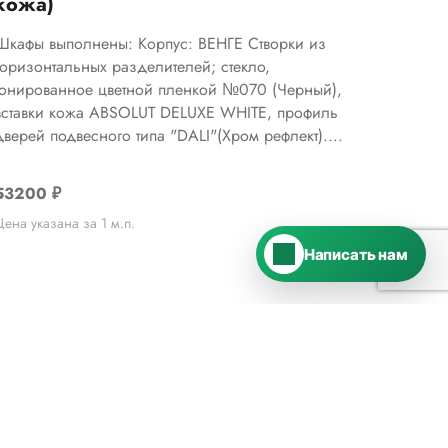
кожа)
Telegram
›
Ответим в Telegram
Шкафы выполнены: Корпус: ВЕНГЕ Створки из
горизонтальных разделителей; стекло,
тонированное цветной пленкой №070 (Черный),
MAX
›
вставки кожа ABSOLUT DELUXE WHITE, профиль
Ответим в MAX
дверей подвесного типа "DALI"(Хром рефлект)....
ВКонтакте
›
53200
₽
Ответим во ВКонтакте
Цена указана за 1 м.п.
Написать нам