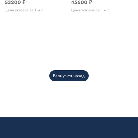
53200
₽
45600
₽
Цена указана за 1 м.п.
Цена указана за 1 м.п.
Вернуться назад
Telegram
›
Ответим в Telegram
MAX
›
Ответим в MAX