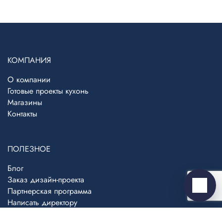
КОМПАНИЯ
Telegram
›
О компании
Ответим в Telegram
Готовые проекты кухонь
Магазины
MAX
›
Контакты
Ответим в MAX
ВКонтакте
›
ПОЛЕЗНОЕ
Ответим во ВКонтакте
Блог
Заказ дизайн-проекта
Написать
Партнерская программа
Написать директору