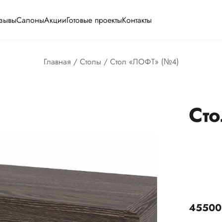
зывы
Салоны
Акции
Готовые проекты
Контакты
Главная
/
Столы
/ Стол «ЛОФТ» (№4)
Ст
4550