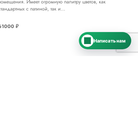
помещения. Имеет огромную палитру цветов, как
стандартных с патиной, так и...
ВКонтакте
›
Ответим во ВКонтакте
61000
₽
Написать нам