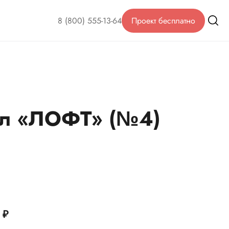
8 (800) 555-13-64
Проект бесплатно
ол «ЛОФТ» (№4)
0
₽