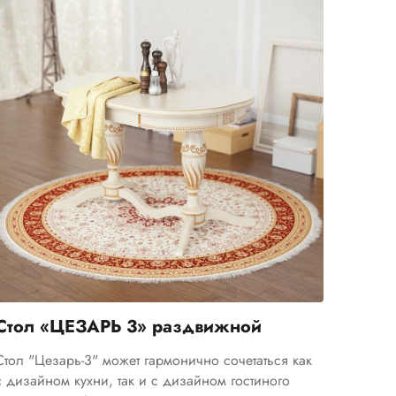
Telegram
›
Стол «ЦЕЗАРЬ 3» раздвижной
Ответим в Telegram
Стол "Цезарь-3" может гармонично сочетаться как
MAX
›
с дизайном кухни, так и с дизайном гостиного
Ответим в MAX