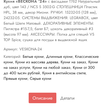
Кухня «ВЕСКОНА ’24»
с фасадами Т762 Натуральный
дуб, цвет 143 / NCS S 3502-G
СТОЛЕШНИЦА
Пластик
HPL, 38 мм, декор Миони. РУЧКИ: 15232-05 (128 мм),
24232-05. СИСТЕМЫ ВЫДВИЖЕНИЯ: LEGRABOX, цвет
Белый Шелк Матовый. ДЕКОРАТИВНЫЕ ЭЛЕМЕНТЫ:
Пилястра #15-7,5; багет Б7; цоколь декоративный #3
(высота 97 мм). АКСЕССУАРЫ: Полка для специй VS
TOP Spice, сушка для посуды в выдвижной ящик
Артикул:
VESKONA-24
Категорий:
Белые кухни
,
Длинные кухни
,
Классические
кухни
,
Кухни из массива дерева
,
Кухни на заказ
,
Кухни
на заказ услуги
,
Кухни на любой заказ
,
Кухни от 300
до 400 тысяч рублей
,
Кухня в английском стиле
,
Прямые кухни
,
Серые кухни
Описание
Детали