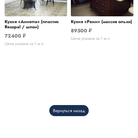
Кухня «Аннетта» (пластик
Кухня «Ренн» (массив ольхи)
Resopal / шпон)
89500
₽
72400
₽
Цена указана за 1 м.п.
Цена указана за 1 м.п.
Вернуться назад
Telegram
›
Ответим в Telegram