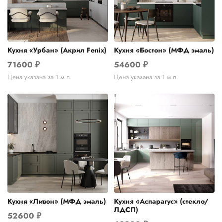
Кухня «Урбан» (Акрил Fenix)
Кухня «Бостон» (МФД эмаль)
71600
₽
54600
₽
Цена указана за 1 м.п.
Цена указана за 1 м.п.
Кухня «Ливон» (МФД эмаль)
Кухня «Аспарагус» (стекло/
ЛДСП)
52600
₽