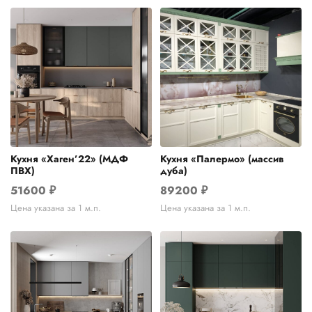
Кухня «Хаген’22» (МДФ
Кухня «Палермо» (массив
ПВХ)
дуба)
51600
₽
89200
₽
Цена указана за 1 м.п.
Цена указана за 1 м.п.