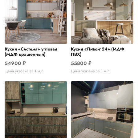
Кухня «Система» угловая
Кухня «Ливон‘24» (МДФ
(МДФ крашенный)
ПВХ)
54900
₽
55800
₽
Цена указана за 1 м.п.
Цена указана за 1 м.п.