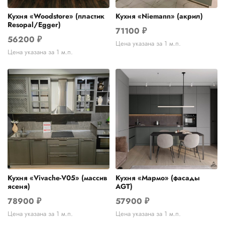
Кухня «Woodstore» (пластик
Кухня «Niemann» (акрил)
Resopal/Egger)
71100
₽
56200
₽
Цена указана за 1 м.п.
Цена указана за 1 м.п.
Кухня «Vivache-V05» (массив
Кухня «Мармо» (фасады
ясеня)
AGT)
78900
₽
57900
₽
Цена указана за 1 м.п.
Цена указана за 1 м.п.