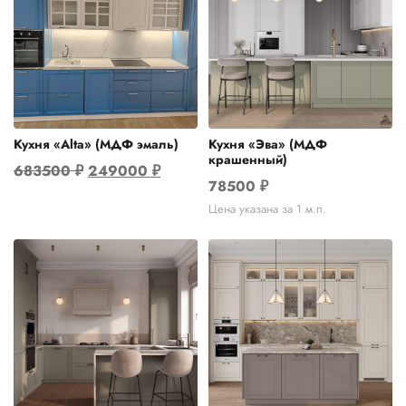
Кухня «Alta» (МДФ эмаль)
Кухня «Эва» (МДФ
крашенный)
Первоначальная
Текущая
683500
₽
249000
₽
78500
₽
цена
цена:
Цена указана за 1 м.п.
составляла
249000 ₽.
683500 ₽.