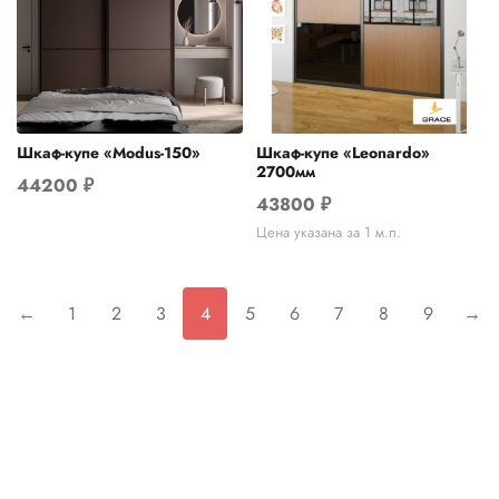
Шкаф-купе «Modus-150»
Шкаф-купе «Leonardo»
2700мм
44200
₽
43800
₽
Цена указана за 1 м.п.
←
1
2
3
4
5
6
7
8
9
→