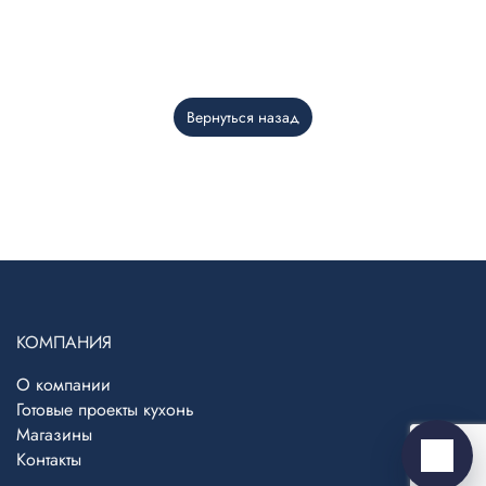
Вернуться назад
Telegram
›
Ответим в Telegram
MAX
›
Ответим в MAX
КОМПАНИЯ
ВКонтакте
›
О компании
Ответим во ВКонтакте
Готовые проекты кухонь
Магазины
Контакты
Написать