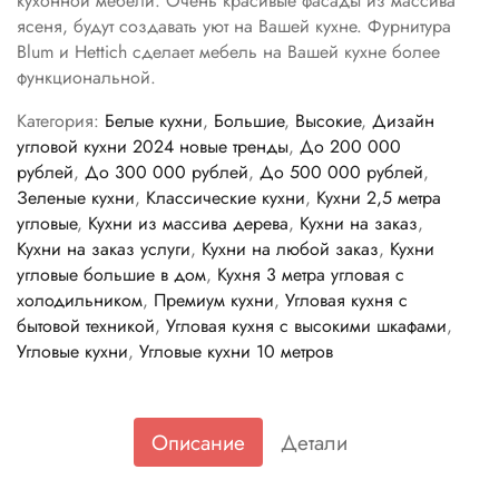
кухонной мебели. Очень красивые фасады из массива
ясеня, будут создавать уют на Вашей кухне. Фурнитура
Blum и Hettich сделает мебель на Вашей кухне более
функциональной.
Категория:
Белые кухни
,
Большие
,
Высокие
,
Дизайн
угловой кухни 2024 новые тренды
,
До 200 000
рублей
,
До 300 000 рублей
,
До 500 000 рублей
,
Зеленые кухни
,
Классические кухни
,
Кухни 2,5 метра
угловые
,
Кухни из массива дерева
,
Кухни на заказ
,
Кухни на заказ услуги
,
Кухни на любой заказ
,
Кухни
угловые большие в дом
,
Кухня 3 метра угловая с
холодильником
,
Премиум кухни
,
Угловая кухня с
бытовой техникой
,
Угловая кухня с высокими шкафами
,
Угловые кухни
,
Угловые кухни 10 метров
Описание
Детали