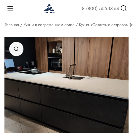
8 (800) 555-13-64
Главная
/
Кухни в современном стиле
/ Кухня «Cesare» с островом (