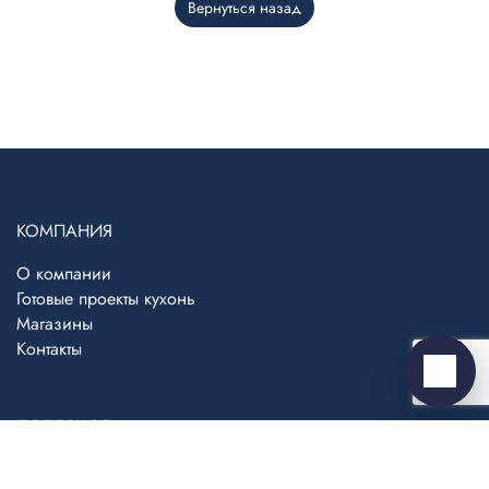
Вернуться назад
Telegram
›
Ответим в Telegram
MAX
›
Ответим в MAX
КОМПАНИЯ
О компании
ВКонтакте
›
Готовые проекты кухонь
Ответим во ВКонтакте
Магазины
Контакты
Написать
ПОЛЕЗНОЕ
Блог