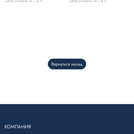
Цена указана за 1 м.п.
Цена указана за 1 м.п.
Вернуться назад
Telegram
›
Ответим в Telegram
MAX
›
Ответим в MAX
КОМПАНИЯ
ВКонтакте
›
Ответим во ВКонтакте