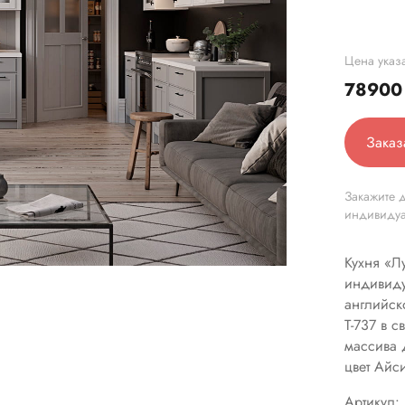
Цена указа
7890
Заказ
Закажите д
индивиду
Кухня «Лу
индивиду
английск
Т-737 в 
массива 
цвет Айс
Артикул: