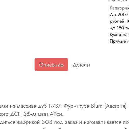
Категори
До 200 
рублей
,
до 150 т
Кухни на
Прямые к
Описание
Детали
ми из массива дуб Т-737. Фурнитура Blum (Австрия) и
кого ДСП 38мм цвет Айси.
диться фабрикой ЗОВ под заказ и изготавливается п