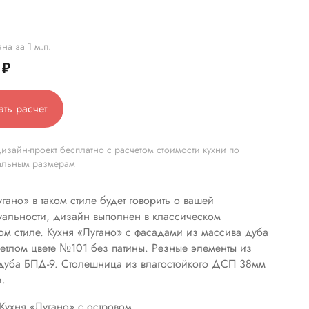
на за 1 м.п.
0
₽
ать расчет
изайн-проект бесплатно с расчетом стоимости кухни по
альным размерам
гано» в таком стиле будет говорить о вашей
альности, дизайн выполнен в классическом
ом стиле. Кухня «Лугано» с фасадами из массива дуба
светлом цвете №101 без патины. Резные элементы из
дуба БПД-9. Столешница из влагостойкого ДСП 38мм
и.
Кухня «Лугано» с островом