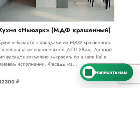
›
Ответим в Telegram
MAX
›
Кухня «Ньюарк» (МДФ крашенный)
Ответим в MAX
Кухня «Ньюарк» с фасадами из МДФ крашенного.
ВКонтакте
›
Столешница из влагостойкого ДСП 38мм. Данный
Ответим во ВКонтакте
тип фасадов возможно выкрасить по шкале Ral в
матовом исполнении. Фасады из...
Написать нам
52300
₽
Цена указана за 1 м.п.