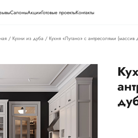
зывы
Салоны
Акции
Готовые проекты
Контакты
ная
/
Кухни из дуба
/ Кухня «Лугано» с антресолями (массив 
Кух
ант
дуб