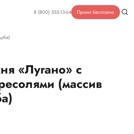
8 (800) 555-13-64
Проект бесплатно
дуба)
ня «Лугано» с
ресолями (массив
а)