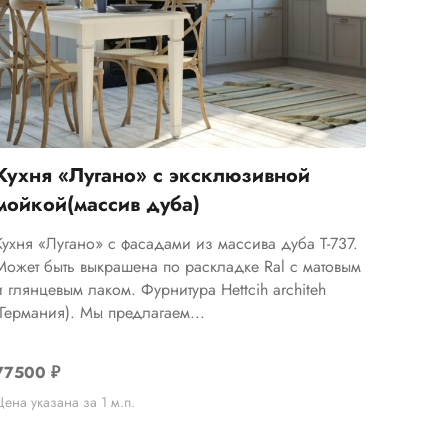
Кухня «Лугано» с эксклюзивной
мойкой(массив дуба)
Кухня «Лугано» с фасадами из массива дуба Т-737.
Может быть выкрашена по раскладке Ral с матовым
и глянцевым лаком. Фурнитура Hettcih architeh
(Германия). Мы предлагаем...
77500
₽
Цена указана за 1 м.п.