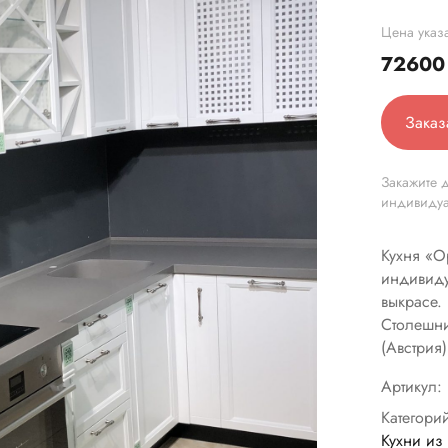
Цена указа
7260
Заказ
Закажите д
индивиду
Кухня «О
индивиду
выкрасе.
Столешни
(Австрия)
Артикул:
Категори
Кухни из