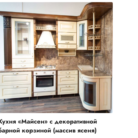
Telegram
›
Ответим в Telegram
Кухня «Майсен» с декоративной
MAX
›
барной корзиной (массив ясеня)
Ответим в MAX