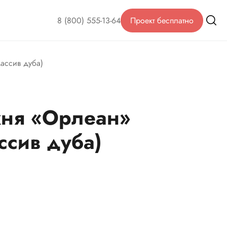
8 (800) 555-13-64
Проект бесплатно
ассив дуба)
хня «Орлеан»
ссив дуба)