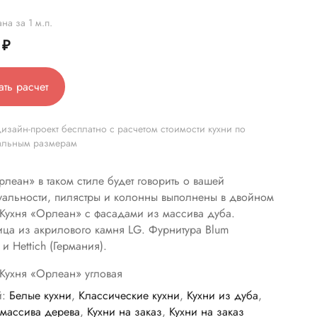
на за 1 м.п.
0
₽
ать расчет
изайн-проект бесплатно с расчетом стоимости кухни по
альным размерам
рлеан» в таком стиле будет говорить о вашей
альности, пилястры и колонны выполнены в двойном
 Кухня «Орлеан» с фасадами из массива дуба.
ца из акрилового камня LG. Фурнитура Blum
 и Hettich (Германия).
Кухня «Орлеан» угловая
й:
Белые кухни
,
Классические кухни
,
Кухни из дуба
,
 массива дерева
,
Кухни на заказ
,
Кухни на заказ