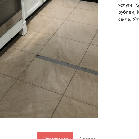
услуги
,
К
рублей
,
стиле
,
Уг
Описание
Детали