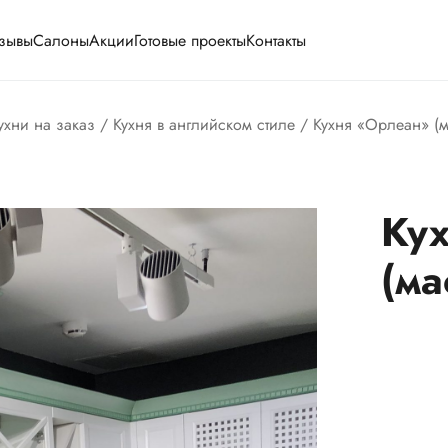
зывы
Салоны
Акции
Готовые проекты
Контакты
ухни на заказ
/
Кухня в английском стиле
/ Кухня «Орлеан» (м
Ку
(ма