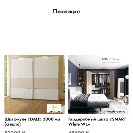
Похожие
Шкаф-купе «DALI» 3000 мм
Гардеробный шкаф «SMART
(стекло)
White WL»
52200
₽
45600
₽