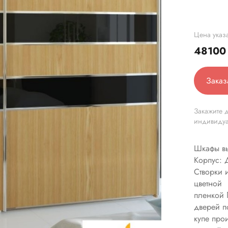
Цена указа
4810
Заказ
Закажите д
индивиду
Шкафы в
Корпус:
Створки 
цветной
пленкой 
дверей п
купе про