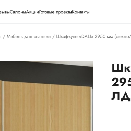
зывы
Салоны
Акции
Готовые проекты
Контакты
я
/
Мебель для спальни
/ Шкаф-купе «DALI» 2950 мм (стекл
Шк
295
ЛД