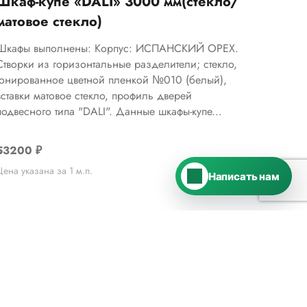
Шкаф-купе «DALI» 3000 мм(стекло/
Telegram
›
матовое стекло)
Ответим в Telegram
Шкафы выполнены: Корпус: ИСПАНСКИЙ ОРЕХ.
Створки из горизонтальные разделители; стекло,
MAX
›
тонированное цветной пленкой №010 (белый),
Ответим в MAX
вставки матовое стекло, профиль дверей
подвесного типа "DALI". Данные шкафы-купе...
ВКонтакте
›
Ответим во ВКонтакте
53200
₽
Цена указана за 1 м.п.
Написать нам