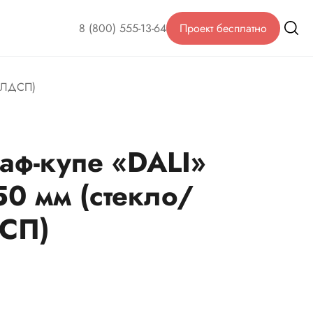
8 (800) 555-13-64
Проект бесплатно
о/ЛДСП)
аф-купе «DALI»
0 мм (стекло/
СП)