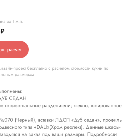
на за 1 м.п.
0
₽
ать расчет
изайн-проект бесплатно с расчетом стоимости кухни по
альным размерам
ыполнены:
 ДУБ СЕДАН
из горизонтальные разделители; стекло, тонированное
№070 (Черный), вставки ЛДСП «Дуб седан», профиль
одвесного типа «DALI»(Хром рефлект). Данные шкафы-
изводятся на заказ под ваши размеры. Подробности