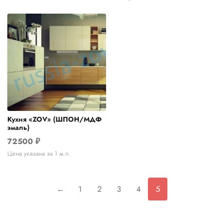
Кухня «ZOV» (ШПОН/МДФ
эмаль)
72500
₽
Цена указана за 1 м.п.
←
1
2
3
4
5