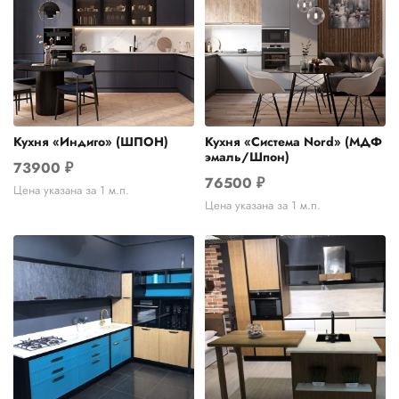
Кухня «Индиго» (ШПОН)
Кухня «Система Nord» (МДФ
эмаль/Шпон)
73900
₽
76500
₽
Цена указана за 1 м.п.
Цена указана за 1 м.п.