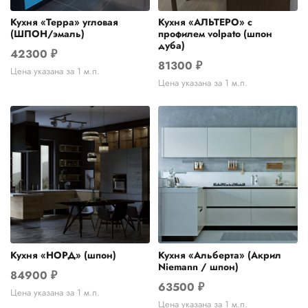
Кухня «Терра» угловая
Кухня «АЛЬТЕРО» с
(ШПОН/эмаль)
профилем volpato (шпон
дуба)
42300
₽
81300
₽
Цена указана за 1 м.п.
Цена указана за 1 м.п.
Кухня «НОРД» (шпон)
Кухня «Альберта» (Акрил
Niemann / шпон)
84900
₽
63500
₽
Цена указана за 1 м.п.
Цена указана за 1 м.п.