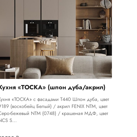
Кухня «ТОСКА» (шпон дуба/акрил)
Кухня «ТОСКА» с фасадами Т440 Шпон дуба, цвет
#189 (воскобейц Белый) / акрил FENIX NTM, цвет
Серо-бежевый NTM (0748) / крашеная МДФ, цвет
NCS S...