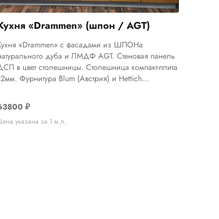
Кухня «Drammen» (шпон / AGT)
Кухня «Drammen» с фасадами из ШПОНа
натурального дуба и ЛМДФ AGT. Стеновая панель
ДСП в цвет столешницы. Столешница компакт-плита
12мм. Фурнитура Blum (Австрия) и Hettich...
63800
₽
Цена указана за 1 м.п.