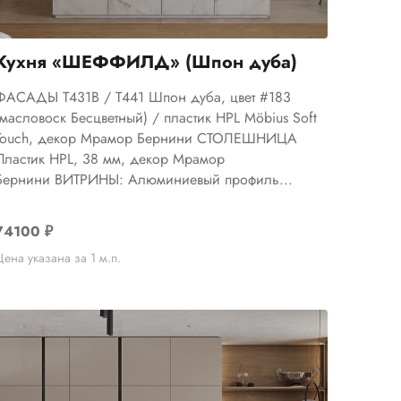
Кухня «ШЕФФИЛД» (Шпон дуба)
ФАСАДЫ Т431В / Т441 Шпон дуба, цвет #183
(масловоск Бесцветный) / пластик HPL Möbius Soft
Touch, декор Мрамор Бернини СТОЛЕШНИЦА
Пластик HPL, 38 мм, декор Мрамор
Бернини ВИТРИНЫ: Алюминиевый профиль...
74100
₽
Цена указана за 1 м.п.