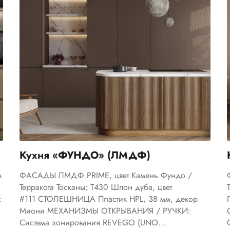
Кухня «ФУНДО» (ЛМДФ)
А
ФАСАДЫ ЛМДФ PRIME, цвет Камень Фундо /
Терракота Тосканы; T430 Шпон дуба, цвет
:
#111 СТОЛЕШНИЦА Пластик HPL, 38 мм, декор
Миони МЕХАНИЗМЫ ОТКРЫВАНИЯ / РУЧКИ:
Система зонирования REVEGO (UNO...