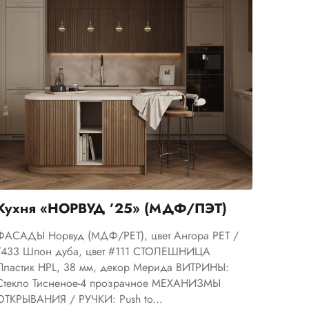
Кухня «НОРВУД ’25» (МДФ/ПЭТ)
ФАСАДЫ Норвуд (МДФ/PET), цвет Ангора PET /
Т433 Шпон дуба, цвет #111 СТОЛЕШНИЦА
Пластик HPL, 38 мм, декор Мерида ВИТРИНЫ:
Cтекло Тисненое-4 прозрачное МЕХАНИЗМЫ
ОТКРЫВАНИЯ / РУЧКИ: Push to...