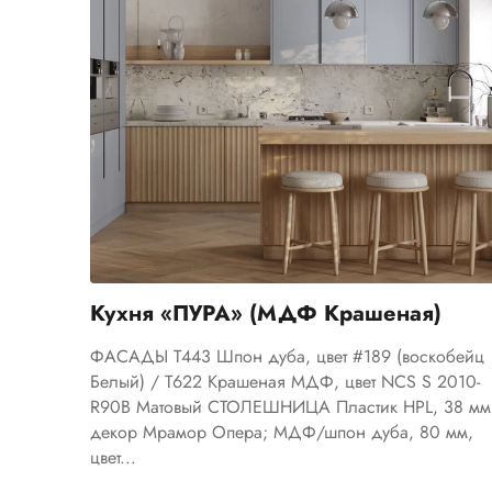
Кухня «ПУРА» (МДФ Крашеная)
ФАСАДЫ T443 Шпон дуба, цвет #189 (воскобейц
Белый) / Т622 Крашеная МДФ, цвет NCS S 2010-
R90B Матовый СТОЛЕШНИЦА Пластик HPL, 38 мм
декор Мрамор Опера; МДФ/шпон дуба, 80 мм,
цвет...