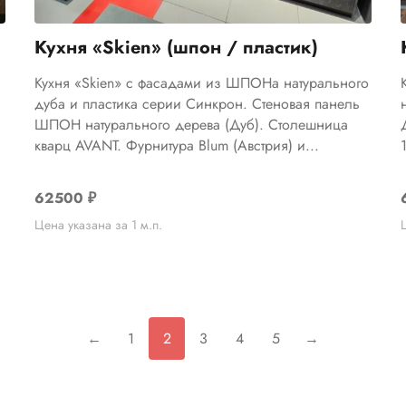
Кухня «Skien» (шпон / пластик)
Кухня «Skien» с фасадами из ШПОНа натурального
дуба и пластика серии Синкрон. Стеновая панель
ШПОН натурального дерева (Дуб). Столешница
кварц AVANT. Фурнитура Blum (Австрия) и...
62500
₽
Цена указана за 1 м.п.
←
1
2
3
4
5
→