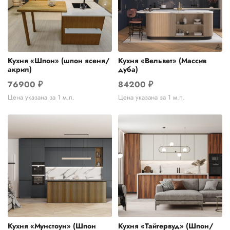
Кухня «Шпон» (шпон ясеня/
Кухня «Вельвет» (Массив
акрил)
дуба)
76900
₽
84200
₽
Цена указана за 1 м.п.
Цена указана за 1 м.п.
Кухня «Мунстоун» (Шпон
Кухня «Тайгервуд» (Шпон/