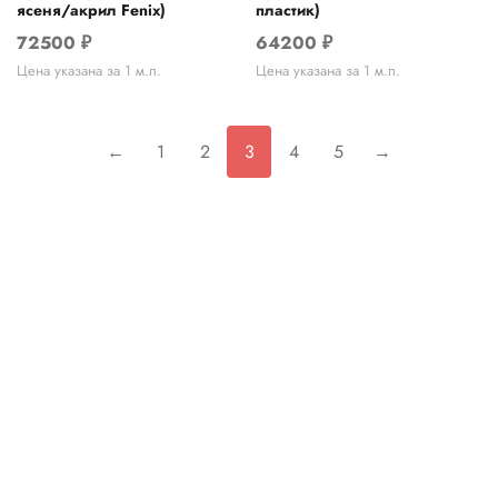
ясеня/акрил Fenix)
пластик)
72500
₽
64200
₽
Цена указана за 1 м.п.
Цена указана за 1 м.п.
←
1
2
3
4
5
→