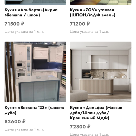
Кухня «Альберта»(Акрил
Кухня «ZOV» угловая
Niemann / шпон)
(ШПОН/МДФ эмаль)
71500
₽
71200
₽
Цена указана за 1 м.п.
Цена указана за 1 м.п.
Кухня «Вескона’23» (массив
Кухня «Дельфи» (Массив
дуба)
дуба/Шпон дуба/
Крашенный МДФ)
82600
₽
72800
₽
Цена указана за 1 м.п.
Цена указана за 1 м.п.