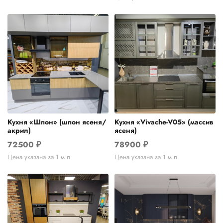
Кухня «Шпон» (шпон ясеня/
Кухня «Vivache-V05» (массив
акрил)
ясеня)
72500
₽
78900
₽
Цена указана за 1 м.п.
Цена указана за 1 м.п.