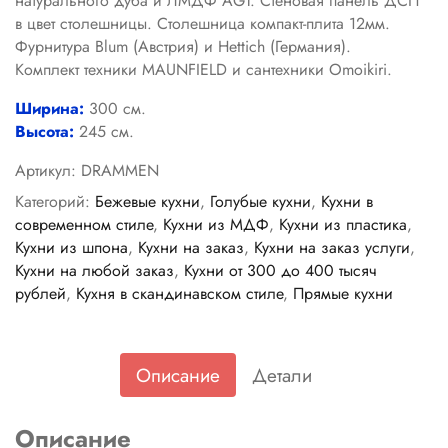
натурального дуба и ЛМДФ AGT. Стеновая панель ДСП
в цвет столешницы. Столешница компакт-плита 12мм.
Фурнитура Blum (Австрия) и Hettich (Германия).
Комплект техники MAUNFIELD и сантехники Omoikiri.
Ширина:
300 см.
Высота:
245 см.
Артикул:
DRAMMEN
Категорий:
Бежевые кухни
,
Голубые кухни
,
Кухни в
современном стиле
,
Кухни из МДФ
,
Кухни из пластика
,
Кухни из шпона
,
Кухни на заказ
,
Кухни на заказ услуги
,
Кухни на любой заказ
,
Кухни от 300 до 400 тысяч
рублей
,
Кухня в скандинавском стиле
,
Прямые кухни
Описание
Детали
Описание