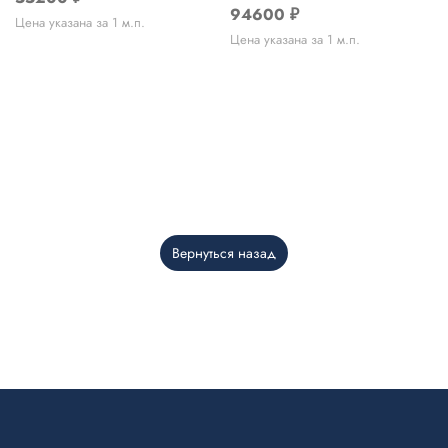
94600
₽
Цена указана за 1 м.п.
Цена указана за 1 м.п.
Вернуться назад
Telegram
›
Ответим в Telegram
MAX
›
Ответим в MAX