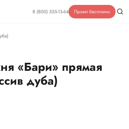
8 (800) 555-13-64
Проект бесплатно
уба)
ня «Бари» прямая
ссив дуба)