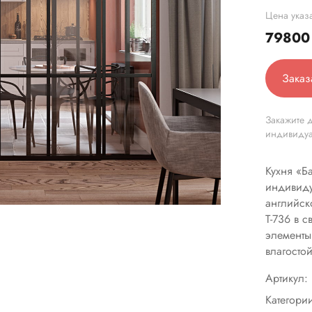
Цена указа
7980
Заказ
Закажите д
индивиду
Кухня «Ба
индивиду
английск
Т-736 в 
элементы
влагосто
Артикул:
Категори