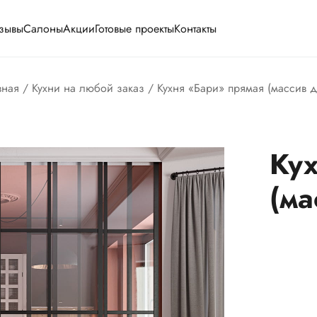
зывы
Салоны
Акции
Готовые проекты
Контакты
вная
/
Кухни на любой заказ
/ Кухня «Бари» прямая (массив д
Кух
(ма