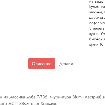
на заказ
Купить к
угловые
,
массива 
лофт стил
3 метра 
кухни
,
Уг
бытовой 
кухни 10
Описание
Детали
 из массива дуба Т-736. Фурнитура Blum (Австрия) и 
кого ДСП 38мм цвет Хромикс.