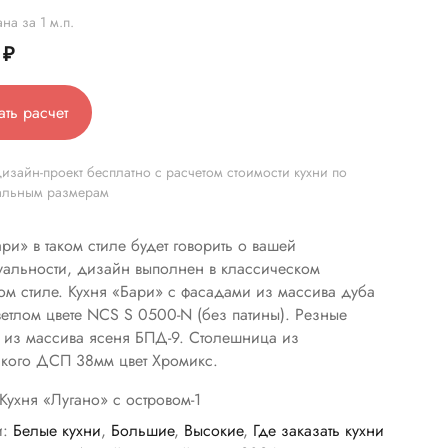
на за 1 м.п.
0
₽
ать расчет
изайн-проект бесплатно с расчетом стоимости кухни по
альным размерам
ри» в таком стиле будет говорить о вашей
альности, дизайн выполнен в классическом
ом стиле. Кухня «Бари» с фасадами из массива дуба
светлом цвете NCS S 0500-N (без патины). Резные
 из массива ясеня БПД-9. Столешница из
йкого ДСП 38мм цвет Хромикс.
Кухня «Лугано» с островом-1
и:
Белые кухни
,
Большие
,
Высокие
,
Где заказать кухни