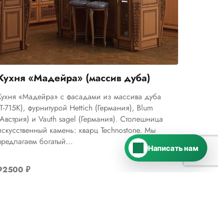
Telegram
›
Ответим в Telegram
MAX
›
Кухня «Мадейра» (массив дуба)
Ответим в MAX
Кухня «Мадейра» с фасадами из массива дуба
(Т-715К), фурнитурой Hettich (Германия), Blum
ВКонтакте
›
(Австрия) и Vauth sagel (Германия). Столешница
Ответим во ВКонтакте
искусственный камень: кварц Technostone. Мы
предлагаем богатый...
Написать нам
92500
₽
Цена указана за 1 м.п.