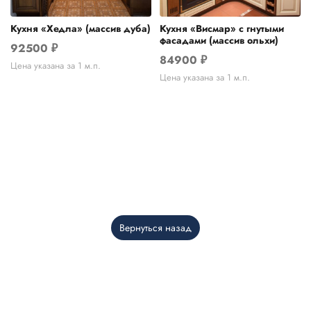
Кухня «Хедла» (массив дуба)
Кухня «Висмар» с гнутыми
фасадами (массив ольхи)
92500
₽
84900
₽
Цена указана за 1 м.п.
Цена указана за 1 м.п.
Вернуться назад
Telegram
›
Ответим в Telegram
MAX