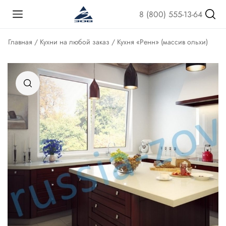
8 (800) 555-13-64
Главная
/
Кухни на любой заказ
/ Кухня «Ренн» (массив ольхи)